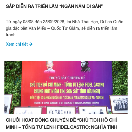
SẮP DIỄN RA TRIỂN LÃM “NGÀN NĂM DI SẢN”
Từ ngày 08/08 đến 25/09/2026, tại Nhà Thái Học, Di tích Quốc
gia đặc biệt Văn Miếu – Quốc Tử Giám, sẽ diễn ra triển lãm
tranh ...
Xem chi tiết
CHUỖI HOẠT ĐỘNG CHUYÊN ĐỀ “CHỦ TỊCH HỒ CHÍ
MINH – TỔNG TƯ LỆNH FIDEL CASTRO: NGHĨA TÌNH