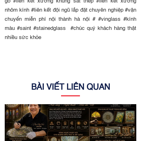
gỗ #liên kết xưởng khung sắt thép #liên kết xưởng
nhôm kính #liên kết đội ngũ lắp đặt chuyên nghiệp #vận
chuyển miễn phí nội thành hà nội # #vinglass #kính
màu #saint #stainedglass #chúc quý khách hàng thật
nhiều sức khỏe
BÀI VIẾT LIÊN QUAN