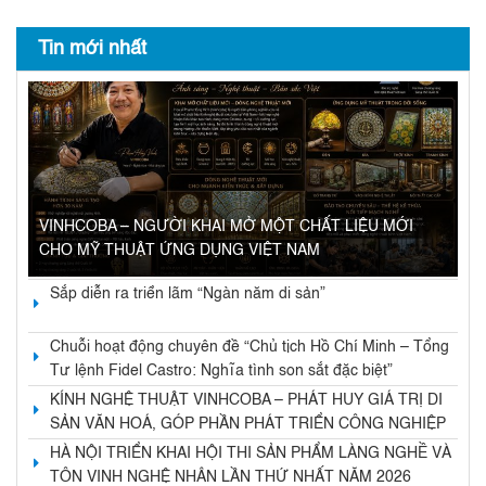
Tin mới nhất
VINHCOBA – NGƯỜI KHAI MỞ MỘT CHẤT LIỆU MỚI
CHO MỸ THUẬT ỨNG DỤNG VIỆT NAM
Sắp diễn ra triển lãm “Ngàn năm di sản”
Chuỗi hoạt động chuyên đề “Chủ tịch Hồ Chí Minh – Tổng
Tư lệnh Fidel Castro: Nghĩa tình son sắt đặc biệt”
KÍNH NGHỆ THUẬT VINHCOBA – PHÁT HUY GIÁ TRỊ DI
SẢN VĂN HOÁ, GÓP PHẦN PHÁT TRIỂN CÔNG NGHIỆP
VĂN HOÁ VÀ KINH TẾ DI SẢN
HÀ NỘI TRIỂN KHAI HỘI THI SẢN PHẨM LÀNG NGHỀ VÀ
TÔN VINH NGHỆ NHÂN LẦN THỨ NHẤT NĂM 2026