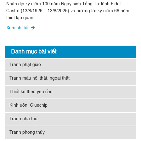
SON SẮT ĐẶC BIỆT”
Nhân dịp kỷ niệm 100 năm Ngày sinh Tổng Tư lệnh Fidel
Castro (13/8/1926 – 13/8/2026) và hướng tới kỷ niệm 66 năm
thiết lập quan ...
Xem chi tiết
Danh mục bài viết
Tranh phật giáo
Tranh màu nội thất, ngoại thất
Thiết kế theo yêu cầu
Kính uốn, Gluechip
Tranh nhà thờ
Tranh phong thủy