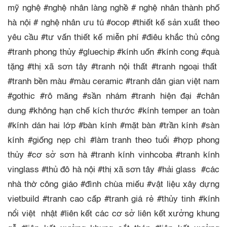
mỹ nghệ #nghệ nhân làng nghề # nghệ nhân thành phố
hà nội # nghệ nhân ưu tú #ocop #thiết kế sản xuất theo
yêu cầu #tư vấn thiết kế miễn phí #điêu khắc thủ công
#tranh phong thủy #gluechip #kính uốn #kính cong #quà
tặng #thị xã sơn tây #tranh nội thất #tranh ngoại thất
#tranh bền màu #màu ceramic #tranh dân gian việt nam
#gothic #rô măng #sần nhám #tranh hiện đại #chân
dung #không hạn chế kích thước #kính temper an toàn
#kính dán hai lớp #bàn kính #mặt bàn #trần kính #sàn
kính #giống nẹp chì #làm tranh theo tuổi #hợp phong
thủy #cơ sở sơn hà #tranh kính vinhcoba #tranh kính
vinglass #thủ đô hà nội #thị xã sơn tây #hải glass #các
nhà thờ công giáo #đình chùa miếu #vật liệu xây dựng
vietbuild #tranh cao cấp #tranh giá rẻ #thủy tinh #kính
nổi việt nhật #liên kết các cơ sở liên kết xưởng khung