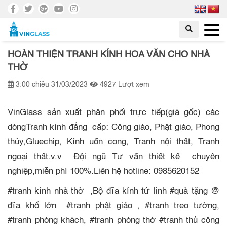
HOÀN THIỆN TRANH KÍNH HOA VĂN CHO NHÀ
THỜ
3:00 chiều 31/03/2023
4927 Lượt xem
VinGlass sản xuất phân phối trực tiếp(giá gốc) các
dòngTranh kính đẳng cấp: Công giáo, Phật giáo, Phong
thủy,Gluechip, Kính uốn cong, Tranh nội thất, Tranh
ngoại thất.v.v Đội ngũ Tư vấn thiết kế chuyên
nghiệp,miễn phí 100%.Liên hệ hotline: 0985620152
#tranh kính nhà thờ ,Bộ đĩa kính tứ linh #quà tặng @
đĩa khổ lớn #tranh phật giáo , #tranh treo tường,
#tranh phòng khách, #tranh phòng thờ #tranh thủ công