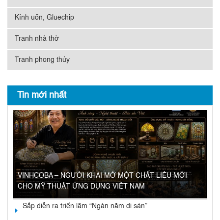
Kính uốn, Gluechip
Tranh nhà thờ
Tranh phong thủy
Tin mới nhất
VINHCOBA – NGƯỜI KHAI MỞ MỘT CHẤT LIỆU MỚI
CHO MỸ THUẬT ỨNG DỤNG VIỆT NAM
Sắp diễn ra triển lãm “Ngàn năm di sản”