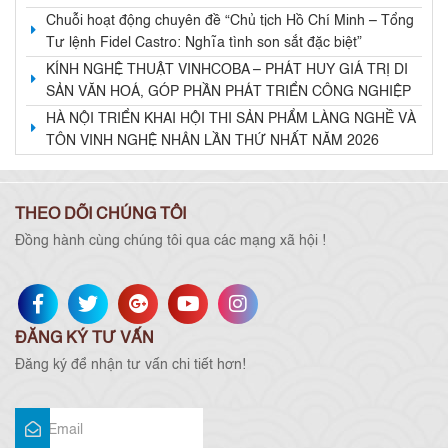
Chuỗi hoạt động chuyên đề “Chủ tịch Hồ Chí Minh – Tổng
Tư lệnh Fidel Castro: Nghĩa tình son sắt đặc biệt”
KÍNH NGHỆ THUẬT VINHCOBA – PHÁT HUY GIÁ TRỊ DI
SẢN VĂN HOÁ, GÓP PHẦN PHÁT TRIỂN CÔNG NGHIỆP
VĂN HOÁ VÀ KINH TẾ DI SẢN
HÀ NỘI TRIỂN KHAI HỘI THI SẢN PHẨM LÀNG NGHỀ VÀ
TÔN VINH NGHỆ NHÂN LẦN THỨ NHẤT NĂM 2026
THEO DÕI CHÚNG TÔI
Đồng hành cùng chúng tôi qua các mạng xã hội !
ĐĂNG KÝ TƯ VẤN
Đăng ký để nhận tư vấn chi tiết hơn!