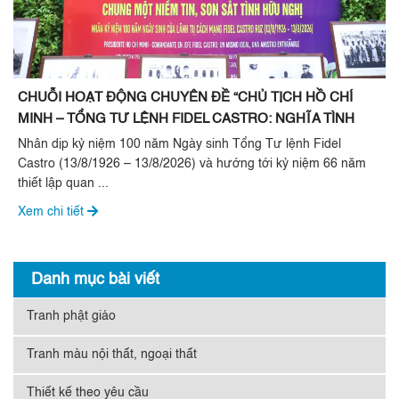
CHUỖI HOẠT ĐỘNG CHUYÊN ĐỀ “CHỦ TỊCH HỒ CHÍ
MINH – TỔNG TƯ LỆNH FIDEL CASTRO: NGHĨA TÌNH
SON SẮT ĐẶC BIỆT”
Nhân dịp kỷ niệm 100 năm Ngày sinh Tổng Tư lệnh Fidel
Castro (13/8/1926 – 13/8/2026) và hướng tới kỷ niệm 66 năm
thiết lập quan ...
Xem chi tiết
Danh mục bài viết
Tranh phật giáo
Tranh màu nội thất, ngoại thất
Thiết kế theo yêu cầu