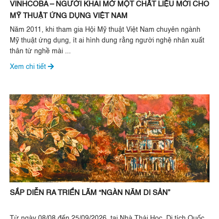
VINHCOBA – NGƯỜI KHAI MỞ MỘT CHẤT LIỆU MỚI CHO
MỸ THUẬT ỨNG DỤNG VIỆT NAM
Năm 2011, khi tham gia Hội Mỹ thuật Việt Nam chuyên ngành
Mỹ thuật ứng dụng, ít ai hình dung rằng người nghệ nhân xuất
thân từ nghề mài ...
Xem chi tiết
SẮP DIỄN RA TRIỂN LÃM “NGÀN NĂM DI SẢN”
Từ ngày 08/08 đến 25/09/2026, tại Nhà Thái Học, Di tích Quốc