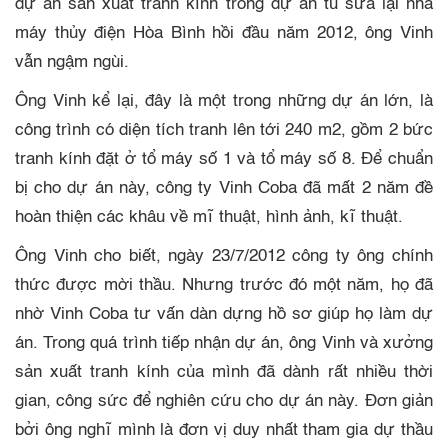
dự án sản xuất tranh kính trong dự án tu sửa lại nhà
máy thủy điện Hòa Bình hồi đầu năm 2012, ông Vinh
vẫn ngậm ngùi.
Ông Vinh kể lại, đây là một trong những dự án lớn, là
công trình có diện tích tranh lên tới 240 m2, gồm 2 bức
tranh kính đặt ở tổ máy số 1 và tổ máy số 8. Để chuẩn
bị cho dự án này, công ty Vinh Coba đã mất 2 năm đề
hoàn thiện các khâu về mĩ thuật, hình ảnh, kĩ thuật.
Ông Vinh cho biết, ngày 23/7/2012 công ty ông chính
thức được mời thầu. Nhưng trước đó một năm, họ đã
nhờ Vinh Coba
tư vấn dàn dựng hồ sơ giúp họ làm dự
án. Trong quá trình tiếp nhận dự án, ông Vinh và xưởng
sản xuất tranh kính của mình đã dành rất nhiều thời
gian, công sức để nghiên cứu cho dự án này. Đơn giản
bởi ông nghĩ mình là đơn vị duy nhất tham gia dự thầu