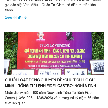
gia đặc biệt Văn Miếu – Quốc Tử Giám, sẽ diễn ra triển lãm
tranh ...
Xem chi tiết
CHUỖI HOẠT ĐỘNG CHUYÊN ĐỀ “CHỦ TỊCH HỒ CHÍ
MINH – TỔNG TƯ LỆNH FIDEL CASTRO: NGHĨA TÌNH
SON SẮT ĐẶC BIỆT”
Nhân dịp kỷ niệm 100 năm Ngày sinh Tổng Tư lệnh Fidel
Castro (13/8/1926 – 13/8/2026) và hướng tới kỷ niệm 66 năm
thiết lập quan ...