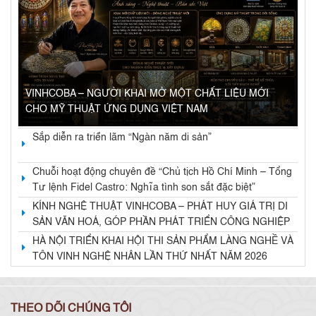
VINHCOBA – NGƯỜI KHAI MỞ MỘT CHẤT LIỆU MỚI
CHO MỸ THUẬT ỨNG DỤNG VIỆT NAM
Sắp diễn ra triển lãm “Ngàn năm di sản”
Chuỗi hoạt động chuyên đề “Chủ tịch Hồ Chí Minh – Tổng
Tư lệnh Fidel Castro: Nghĩa tình son sắt đặc biệt”
KÍNH NGHỆ THUẬT VINHCOBA – PHÁT HUY GIÁ TRỊ DI
SẢN VĂN HOÁ, GÓP PHẦN PHÁT TRIỂN CÔNG NGHIỆP
VĂN HOÁ VÀ KINH TẾ DI SẢN
HÀ NỘI TRIỂN KHAI HỘI THI SẢN PHẨM LÀNG NGHỀ VÀ
TÔN VINH NGHỆ NHÂN LẦN THỨ NHẤT NĂM 2026
THEO DÕI CHÚNG TÔI