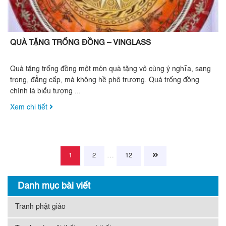
QUÀ TẶNG TRỐNG ĐỒNG – VINGLASS
Quà tặng trống đồng một món quà tặng vô cùng ý nghĩa, sang
trọng, đẳng cấp, mà không hề phô trương. Quả trống đồng
chính là biểu tượng ...
Xem chi tiết
Điều
…
1
2
12
hướng
Danh mục bài viết
bài
Tranh phật giáo
viết