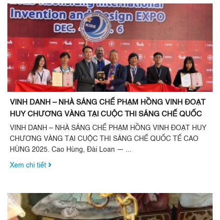
VINH DANH – NHÀ SÁNG CHẾ PHẠM HỒNG VINH ĐOẠT
HUY CHƯƠNG VÀNG TẠI CUỘC THI SÁNG CHẾ QUỐC
TẾ CAO HÙNG 2025
VINH DANH – NHÀ SÁNG CHẾ PHẠM HỒNG VINH ĐOẠT HUY
CHƯƠNG VÀNG TẠI CUỘC THI SÁNG CHẾ QUỐC TẾ CAO
HÙNG 2025. Cao Hùng, Đài Loan — ...
Xem chi tiết