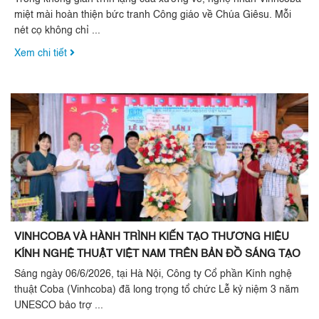
miệt mài hoàn thiện bức tranh Công giáo về Chúa Giêsu. Mỗi
nét cọ không chỉ ...
Xem chi tiết
VINHCOBA VÀ HÀNH TRÌNH KIẾN TẠO THƯƠNG HIỆU
KÍNH NGHỆ THUẬT VIỆT NAM TRÊN BẢN ĐỒ SÁNG TẠO
TOÀN CẦU
Sáng ngày 06/6/2026, tại Hà Nội, Công ty Cổ phần Kính nghệ
thuật Coba (Vinhcoba) đã long trọng tổ chức Lễ kỷ niệm 3 năm
UNESCO bảo trợ ...