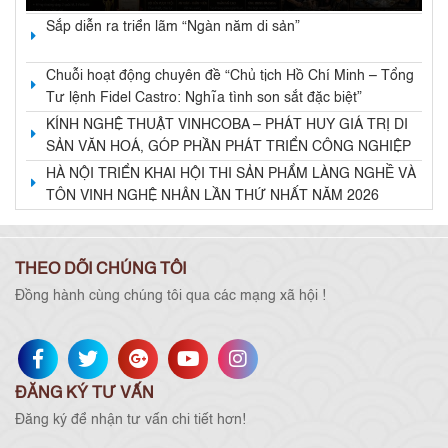
Sắp diễn ra triển lãm “Ngàn năm di sản”
Chuỗi hoạt động chuyên đề “Chủ tịch Hồ Chí Minh – Tổng
Tư lệnh Fidel Castro: Nghĩa tình son sắt đặc biệt”
KÍNH NGHỆ THUẬT VINHCOBA – PHÁT HUY GIÁ TRỊ DI
SẢN VĂN HOÁ, GÓP PHẦN PHÁT TRIỂN CÔNG NGHIỆP
VĂN HOÁ VÀ KINH TẾ DI SẢN
HÀ NỘI TRIỂN KHAI HỘI THI SẢN PHẨM LÀNG NGHỀ VÀ
TÔN VINH NGHỆ NHÂN LẦN THỨ NHẤT NĂM 2026
THEO DÕI CHÚNG TÔI
Đồng hành cùng chúng tôi qua các mạng xã hội !
ĐĂNG KÝ TƯ VẤN
Đăng ký để nhận tư vấn chi tiết hơn!