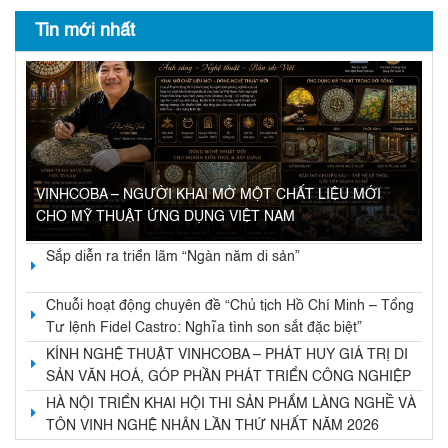
Tin mới nhất
VINHCOBA – NGƯỜI KHAI MỞ MỘT CHẤT LIỆU MỚI
CHO MỸ THUẬT ỨNG DỤNG VIỆT NAM
Sắp diễn ra triển lãm “Ngàn năm di sản”
Chuỗi hoạt động chuyên đề “Chủ tịch Hồ Chí Minh – Tổng
Tư lệnh Fidel Castro: Nghĩa tình son sắt đặc biệt”
KÍNH NGHỆ THUẬT VINHCOBA – PHÁT HUY GIÁ TRỊ DI
SẢN VĂN HOÁ, GÓP PHẦN PHÁT TRIỂN CÔNG NGHIỆP
VĂN HOÁ VÀ KINH TẾ DI SẢN
HÀ NỘI TRIỂN KHAI HỘI THI SẢN PHẨM LÀNG NGHỀ VÀ
TÔN VINH NGHỆ NHÂN LẦN THỨ NHẤT NĂM 2026