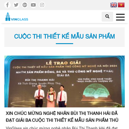
CUỘC THI THIẾT KẾ MẪU SẢN PHẨM
XIN CHÚC MỪNG NGHỆ NHÂN BÙI THỊ THANH HẢI ĐÃ
ĐẠT GIẢI BA CUỘC THI THIẾT KẾ MẪU SẢN PHẨM THỦ
CÔNG MỸ NGHỆ 2024
VinGlass xin chúc mừng nghệ nhân Bùi Thị Thanh Hải đã đạt