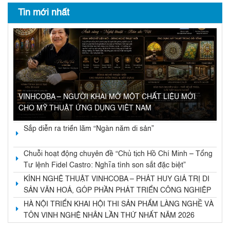
Tin mới nhất
VINHCOBA – NGƯỜI KHAI MỞ MỘT CHẤT LIỆU MỚI
CHO MỸ THUẬT ỨNG DỤNG VIỆT NAM
Sắp diễn ra triển lãm “Ngàn năm di sản”
Chuỗi hoạt động chuyên đề “Chủ tịch Hồ Chí Minh – Tổng
Tư lệnh Fidel Castro: Nghĩa tình son sắt đặc biệt”
KÍNH NGHỆ THUẬT VINHCOBA – PHÁT HUY GIÁ TRỊ DI
SẢN VĂN HOÁ, GÓP PHẦN PHÁT TRIỂN CÔNG NGHIỆP
VĂN HOÁ VÀ KINH TẾ DI SẢN
HÀ NỘI TRIỂN KHAI HỘI THI SẢN PHẨM LÀNG NGHỀ VÀ
TÔN VINH NGHỆ NHÂN LẦN THỨ NHẤT NĂM 2026