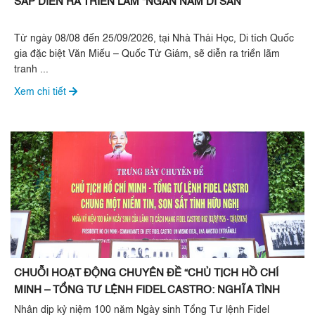
SẮP DIỄN RA TRIỂN LÃM “NGÀN NĂM DI SẢN”
Từ ngày 08/08 đến 25/09/2026, tại Nhà Thái Học, Di tích Quốc
gia đặc biệt Văn Miếu – Quốc Tử Giám, sẽ diễn ra triển lãm
tranh ...
Xem chi tiết
CHUỖI HOẠT ĐỘNG CHUYÊN ĐỀ “CHỦ TỊCH HỒ CHÍ
MINH – TỔNG TƯ LỆNH FIDEL CASTRO: NGHĨA TÌNH
SON SẮT ĐẶC BIỆT”
Nhân dịp kỷ niệm 100 năm Ngày sinh Tổng Tư lệnh Fidel