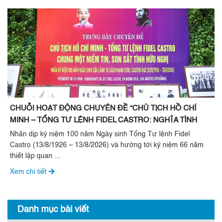
CHUỖI HOẠT ĐỘNG CHUYÊN ĐỀ “CHỦ TỊCH HỒ CHÍ
MINH – TỔNG TƯ LỆNH FIDEL CASTRO: NGHĨA TÌNH
SON SẮT ĐẶC BIỆT”
Nhân dịp kỷ niệm 100 năm Ngày sinh Tổng Tư lệnh Fidel
Castro (13/8/1926 – 13/8/2026) và hướng tới kỷ niệm 66 năm
thiết lập quan ...
Xem chi tiết
Danh mục bài viết