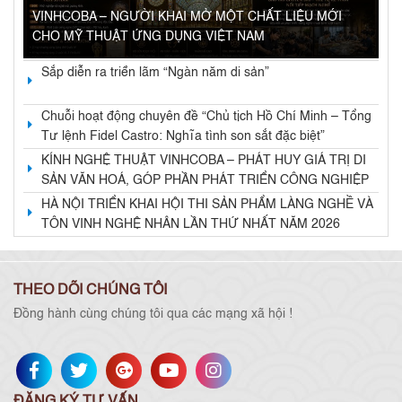
VINHCOBA – NGƯỜI KHAI MỞ MỘT CHẤT LIỆU MỚI
CHO MỸ THUẬT ỨNG DỤNG VIỆT NAM
Sắp diễn ra triển lãm “Ngàn năm di sản”
Chuỗi hoạt động chuyên đề “Chủ tịch Hồ Chí Minh – Tổng
Tư lệnh Fidel Castro: Nghĩa tình son sắt đặc biệt”
KÍNH NGHỆ THUẬT VINHCOBA – PHÁT HUY GIÁ TRỊ DI
SẢN VĂN HOÁ, GÓP PHẦN PHÁT TRIỂN CÔNG NGHIỆP
VĂN HOÁ VÀ KINH TẾ DI SẢN
HÀ NỘI TRIỂN KHAI HỘI THI SẢN PHẨM LÀNG NGHỀ VÀ
TÔN VINH NGHỆ NHÂN LẦN THỨ NHẤT NĂM 2026
THEO DÕI CHÚNG TÔI
Đồng hành cùng chúng tôi qua các mạng xã hội !