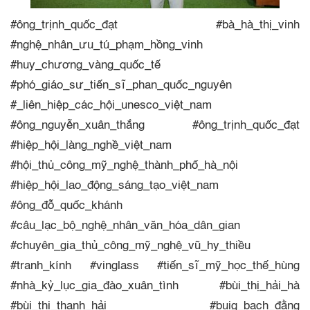
#ông_trịnh_quốc_đạt #bà_hà_thị_vinh
#nghệ_nhân_ưu_tú_phạm_hồng_vinh
#huy_chương_vàng_quốc_tế
#phó_giáo_sư_tiến_sĩ_phan_quốc_nguyên
#_liên_hiệp_các_hội_unesco_việt_nam
#ông_nguyễn_xuân_thắng #ông_trịnh_quốc_đạt
#hiệp_hội_làng_nghề_việt_nam
#hội_thủ_công_mỹ_nghệ_thành_phố_hà_nội
#hiệp_hội_lao_động_sáng_tạo_việt_nam
#ông_đỗ_quốc_khánh
#câu_lạc_bộ_nghệ_nhân_văn_hóa_dân_gian
#chuyên_gia_thủ_công_mỹ_nghệ_vũ_hy_thiều
#tranh_kính #vinglass #tiến_sĩ_mỹ_học_thế_hùng
#nhà_kỷ_lục_gia_đào_xuân_tình #bùi_thị_hải_hà
#bùi_thị_thanh_hải #buig_bạch_đằng