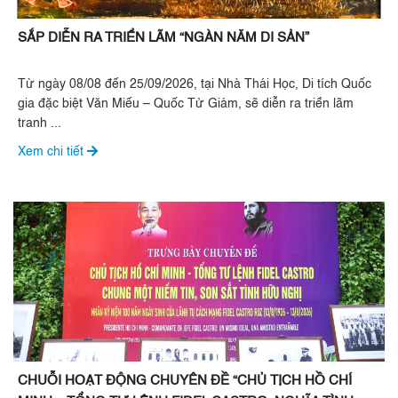
SẮP DIỄN RA TRIỂN LÃM “NGÀN NĂM DI SẢN”
Từ ngày 08/08 đến 25/09/2026, tại Nhà Thái Học, Di tích Quốc
gia đặc biệt Văn Miếu – Quốc Tử Giám, sẽ diễn ra triển lãm
tranh ...
Xem chi tiết
CHUỖI HOẠT ĐỘNG CHUYÊN ĐỀ “CHỦ TỊCH HỒ CHÍ