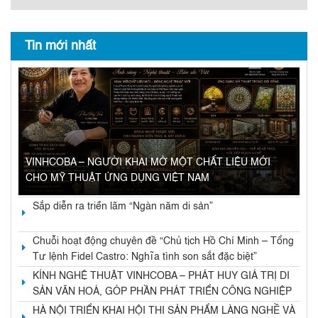
Tin mới nhất
VINHCOBA – NGƯỜI KHAI MỞ MỘT CHẤT LIỆU MỚI
CHO MỸ THUẬT ỨNG DỤNG VIỆT NAM
Sắp diễn ra triển lãm “Ngàn năm di sản”
Chuỗi hoạt động chuyên đề “Chủ tịch Hồ Chí Minh – Tổng
Tư lệnh Fidel Castro: Nghĩa tình son sắt đặc biệt”
KÍNH NGHỆ THUẬT VINHCOBA – PHÁT HUY GIÁ TRỊ DI
SẢN VĂN HOÁ, GÓP PHẦN PHÁT TRIỂN CÔNG NGHIỆP
VĂN HOÁ VÀ KINH TẾ DI SẢN
HÀ NỘI TRIỂN KHAI HỘI THI SẢN PHẨM LÀNG NGHỀ VÀ