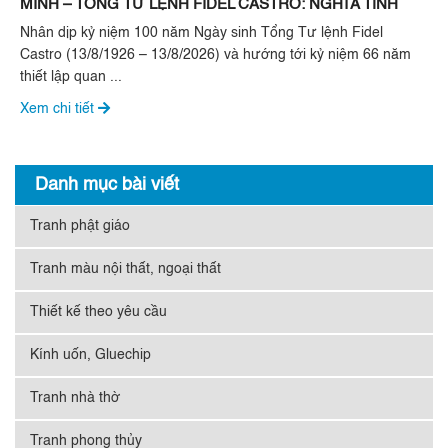
MINH – TỔNG TƯ LỆNH FIDEL CASTRO: NGHĨA TÌNH
SON SẮT ĐẶC BIỆT”
Nhân dịp kỷ niệm 100 năm Ngày sinh Tổng Tư lệnh Fidel
Castro (13/8/1926 – 13/8/2026) và hướng tới kỷ niệm 66 năm
thiết lập quan ...
Xem chi tiết
Danh mục bài viết
Tranh phật giáo
Tranh màu nội thất, ngoại thất
Thiết kế theo yêu cầu
Kính uốn, Gluechip
Tranh nhà thờ
Tranh phong thủy