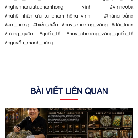
#nghenhanuutuphamhong vinh #vinhcoba
#nghệ_nhân_ưu_tú_phạm_hồng_vinh #thăng_bằng
#em_hưng #biểu_diễn #huy_chương_vàng #đài_loan
#trung_quốc #quốc_tế #huy_chương_vàng_quốc_tế
#nguyễn_mạnh_hùng
BÀI VIẾT LIÊN QUAN