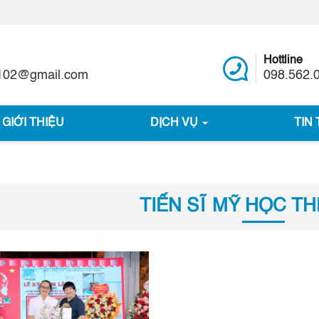
Hottline
1102@gmail.com
098.562.
GIỚI THIỆU
DỊCH VỤ
TIN
TIẾN SĨ MỸ HỌC T