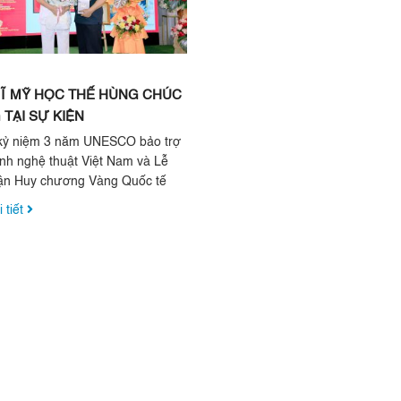
SĨ MỸ HỌC THẾ HÙNG CHÚC
TẠI SỰ KIỆN
 kỷ niệm 3 năm UNESCO bảo trợ
nh nghệ thuật Việt Nam và Lễ
ận Huy chương Vàng Quốc tế
 chế vật liệu kính ...
 tiết