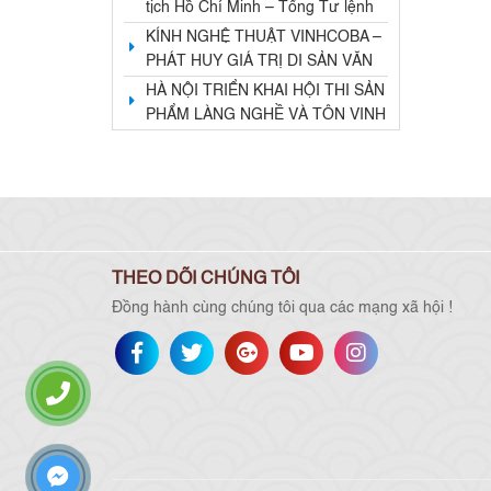
tịch Hồ Chí Minh – Tổng Tư lệnh
Fidel Castro: Nghĩa tình son sắt
KÍNH NGHỆ THUẬT VINHCOBA –
đặc biệt”
PHÁT HUY GIÁ TRỊ DI SẢN VĂN
HOÁ, GÓP PHẦN PHÁT TRIỂN
HÀ NỘI TRIỂN KHAI HỘI THI SẢN
CÔNG NGHIỆP VĂN HOÁ VÀ
PHẨM LÀNG NGHỀ VÀ TÔN VINH
KINH TẾ DI SẢN
NGHỆ NHÂN LẦN THỨ NHẤT
NĂM 2026
THEO DÕI CHÚNG TÔI
Đồng hành cùng chúng tôi qua các mạng xã hội !