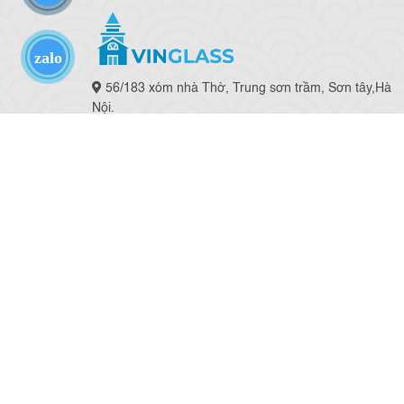
zalo
56/183 xóm nhà Thờ, Trung sơn trầm, Sơn tây,Hà
Nội.
CS2:Thôn 6 Tích Giang, Phúc Thọ,Hà Nội
Email: vinglass1102@gmail.com
Hotline: 0985620152 nghệ nhân Hải Glass
https://vinglass.vn/
Copyright © 2022. All rights reserved - c5group.vn