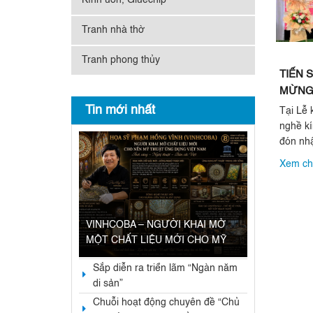
Kính uốn, Gluechip
Tranh nhà thờ
Tranh phong thủy
TIẾN 
MỪNG 
Tin mới nhất
Tại Lễ
nghề kí
đón nh
cho sáng
Xem chi
VINHCOBA – NGƯỜI KHAI MỞ
MỘT CHẤT LIỆU MỚI CHO MỸ
THUẬT ỨNG DỤNG VIỆT NAM
Sắp diễn ra triển lãm “Ngàn năm
di sản”
Chuỗi hoạt động chuyên đề “Chủ